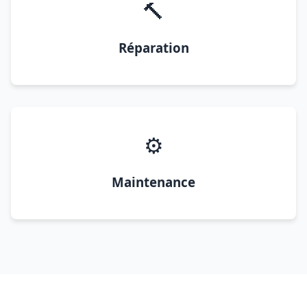
🔨
Réparation
⚙️
Maintenance