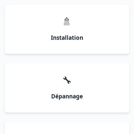
🚿
Installation
🔧
Dépannage