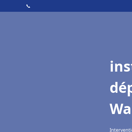
📞
ins
dé
Wa
Intervent