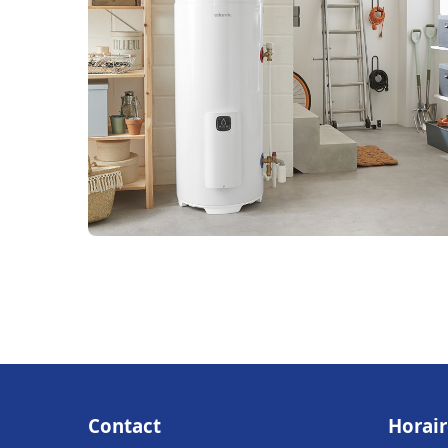
Contact
Horair