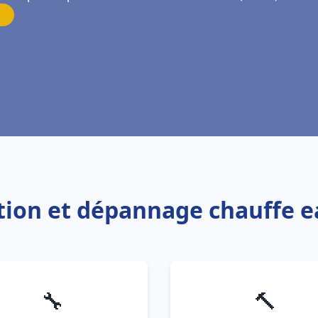
lation et dépannage chauffe
🔧
🔨