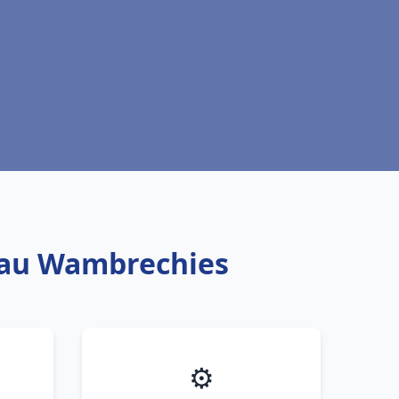
 eau Wambrechies
⚙️