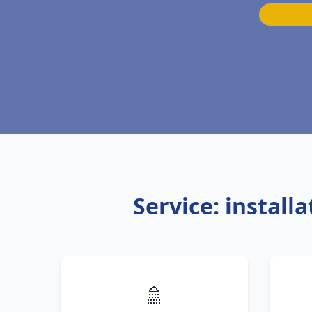
Service: instal
🚿