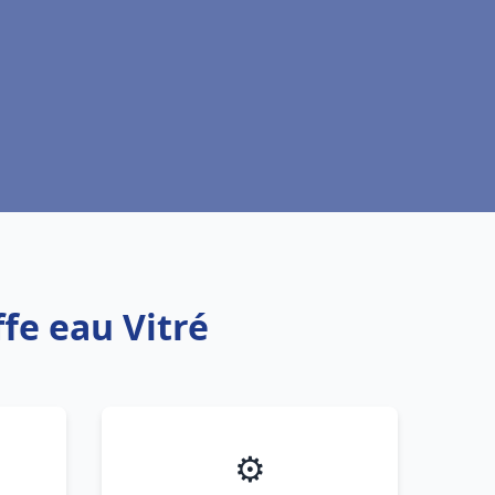
fe eau Vitré
⚙️