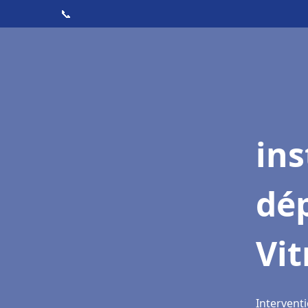
📞
ins
dé
Vit
Interventi