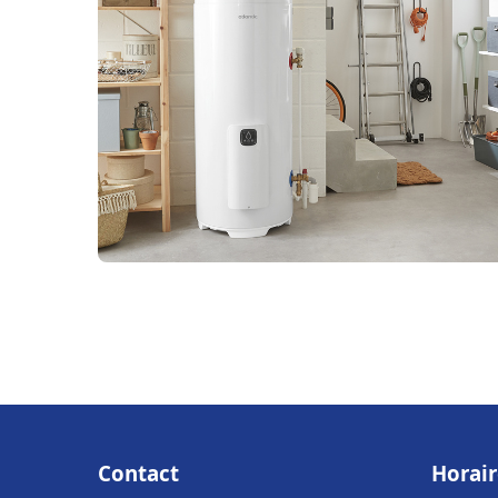
Contact
Horair