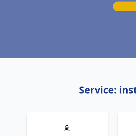
Service: in
🚿