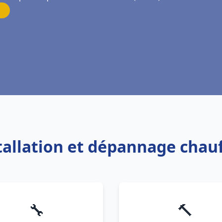
stallation et dépannage chauf
🔧
🔨