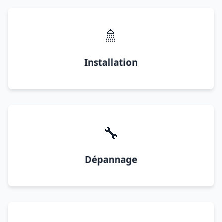
🚿
Installation
🔧
Dépannage