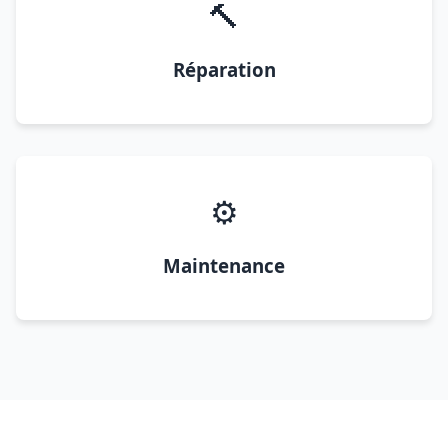
🔨
Réparation
⚙️
Maintenance