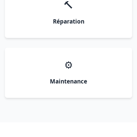
🔨
Réparation
⚙️
Maintenance