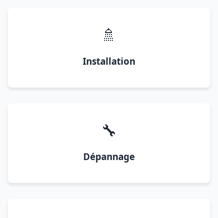
🚿
Installation
🔧
Dépannage