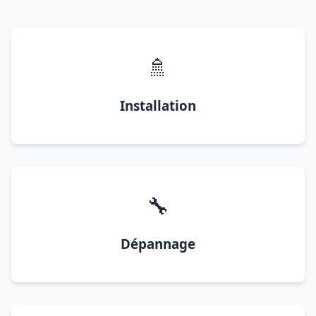
🚿
Installation
🔧
Dépannage