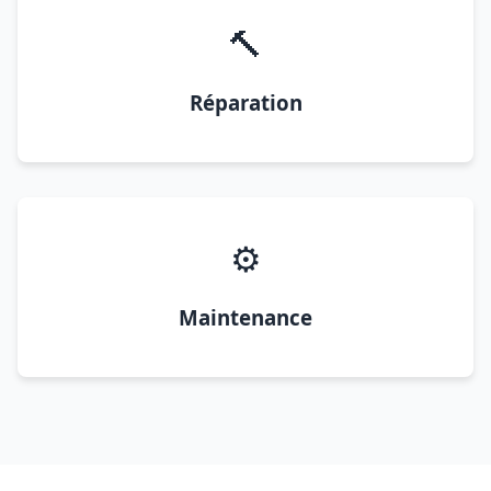
🔨
Réparation
⚙️
Maintenance