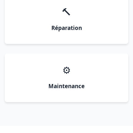
🔨
Réparation
⚙️
Maintenance