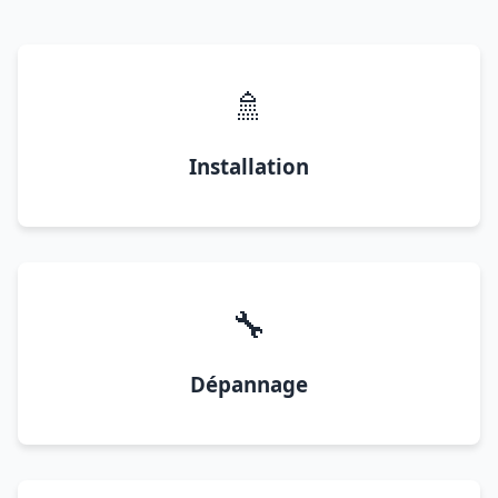
🚿
Installation
🔧
Dépannage