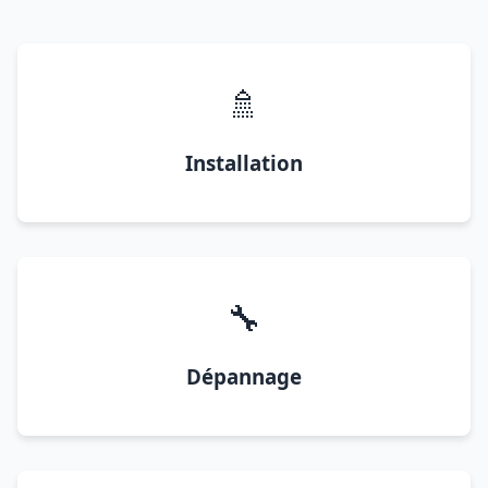
🚿
Installation
🔧
Dépannage