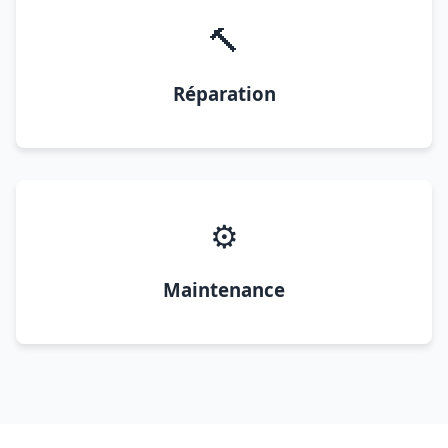
🔨
Réparation
⚙️
Maintenance