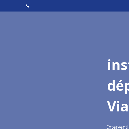
📞
ins
dé
Vi
Intervent