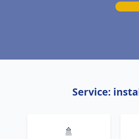
Service: inst
🚿