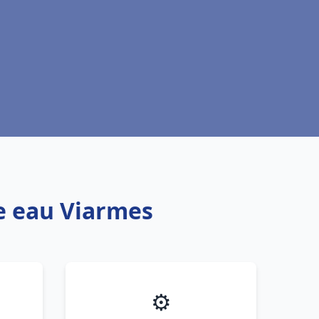
fe eau Viarmes
⚙️