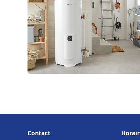
Contact
Horair