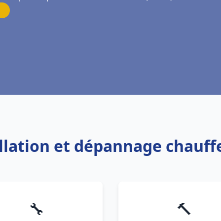
allation et dépannage chauf
🔧
🔨