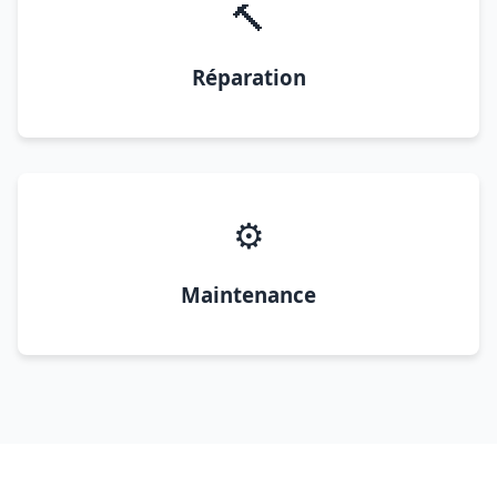
🔨
Réparation
⚙️
Maintenance