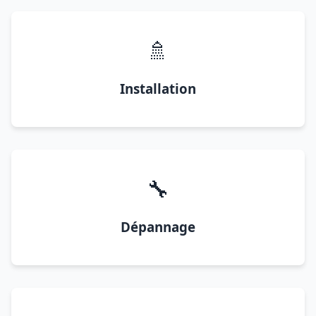
🚿
Installation
🔧
Dépannage