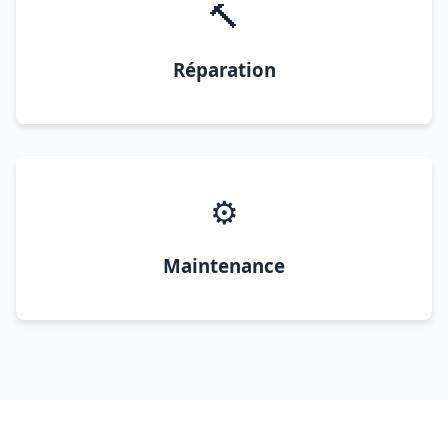
🔨
Réparation
⚙️
Maintenance