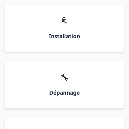
🚿
Installation
🔧
Dépannage