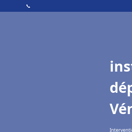
📞
ins
dé
Vé
Interventi