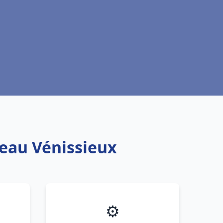
 eau Vénissieux
⚙️