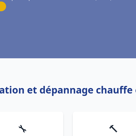
llation et dépannage chauffe
🔧
🔨