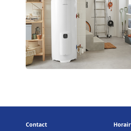
Contact
Horair