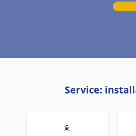
Service: insta
🚿