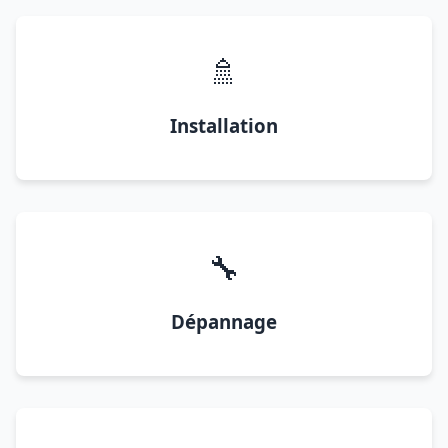
🚿
Installation
🔧
Dépannage