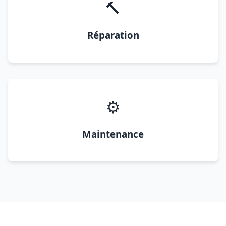
🔨
Réparation
⚙️
Maintenance