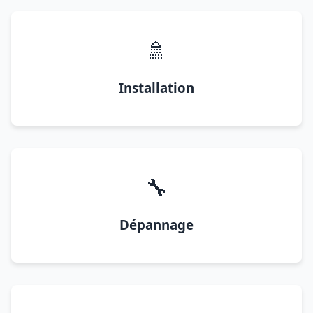
🚿
Installation
🔧
Dépannage