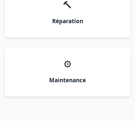
🔨
Réparation
⚙️
Maintenance