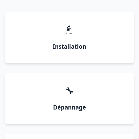
🚿
Installation
🔧
Dépannage