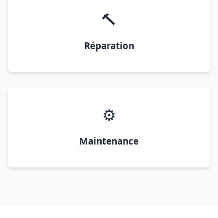
🔨
Réparation
⚙️
Maintenance