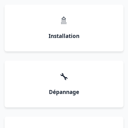
🚿
Installation
🔧
Dépannage