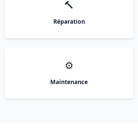
🔨
Réparation
⚙️
Maintenance