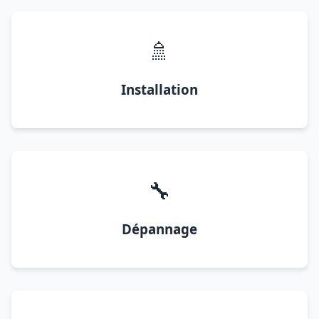
🚿
Installation
🔧
Dépannage