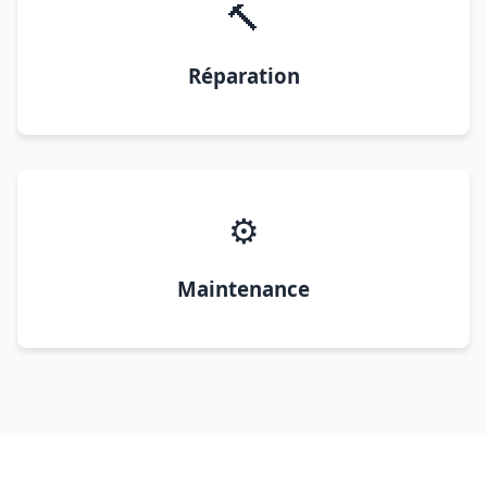
🔨
Réparation
⚙️
Maintenance