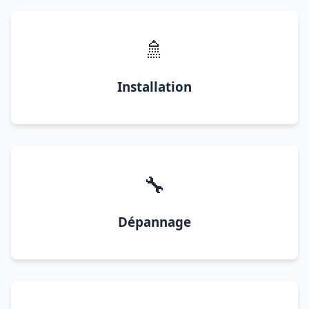
🚿
Installation
🔧
Dépannage