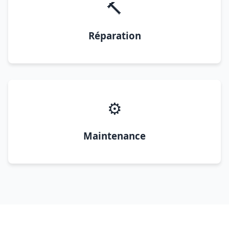
🔨
Réparation
⚙️
Maintenance