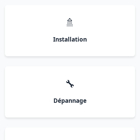
🚿
Installation
🔧
Dépannage