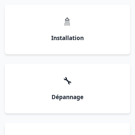
🚿
Installation
🔧
Dépannage