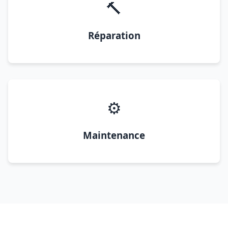
🔨
Réparation
⚙️
Maintenance