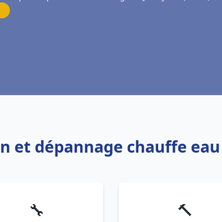
ion et dépannage chauffe ea
🔧
🔨