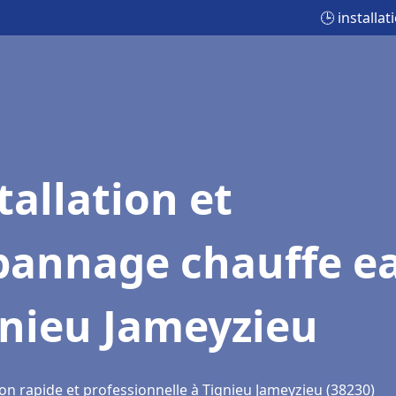
🕒 installa
tallation et
pannage chauffe e
gnieu Jameyzieu
on rapide et professionnelle à Tignieu Jameyzieu (38230)