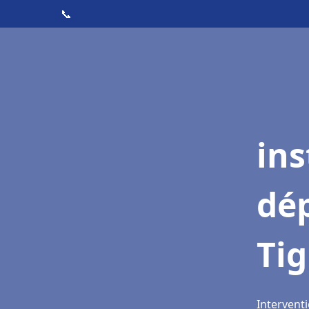
📞
ins
dé
Ti
Interventi