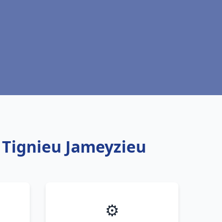
u Tignieu Jameyzieu
⚙️