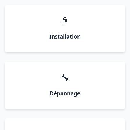
🚿
Installation
🔧
Dépannage