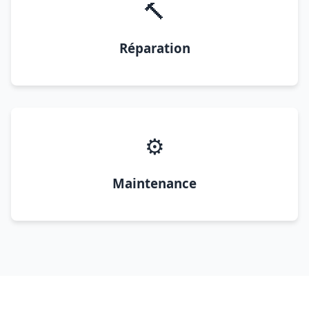
🔨
Réparation
⚙️
Maintenance