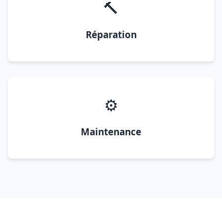
🔨
Réparation
⚙️
Maintenance