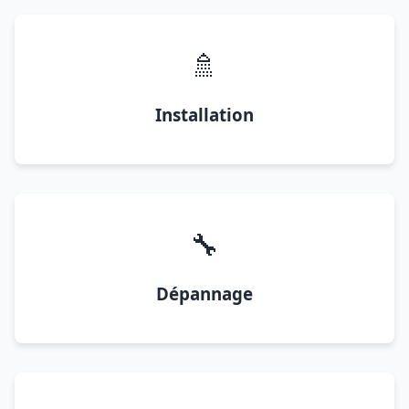
🚿
Installation
🔧
Dépannage