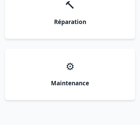
🔨
Réparation
⚙️
Maintenance