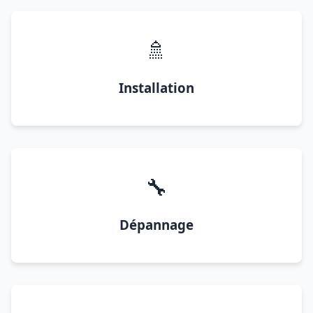
🚿
Installation
🔧
Dépannage