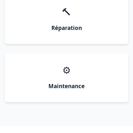
🔨
Réparation
⚙️
Maintenance