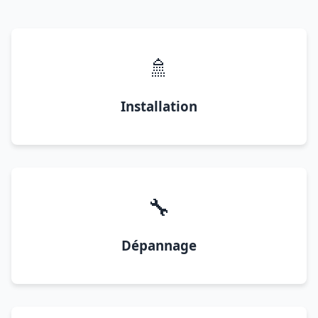
🚿
Installation
🔧
Dépannage