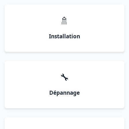
🚿
Installation
🔧
Dépannage