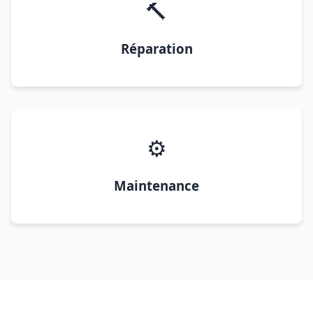
🔨
Réparation
⚙️
Maintenance