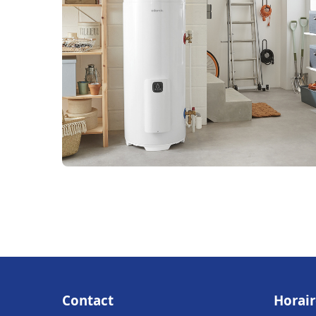
Contact
Horair