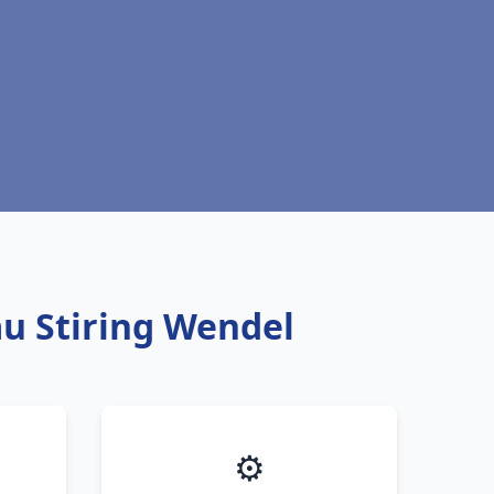
au Stiring Wendel
⚙️