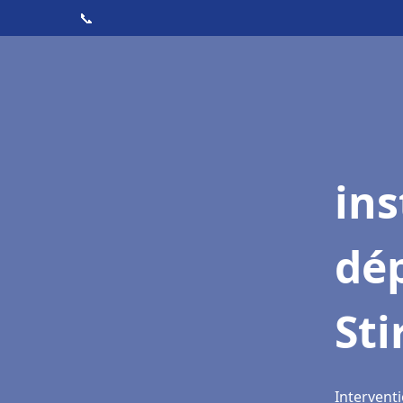
📞
ins
dé
Sti
Interventi