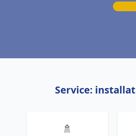
Service: install
🚿