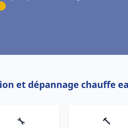
ation et dépannage chauffe e
🔧
🔨