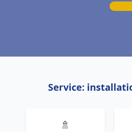
Service: installa
🚿