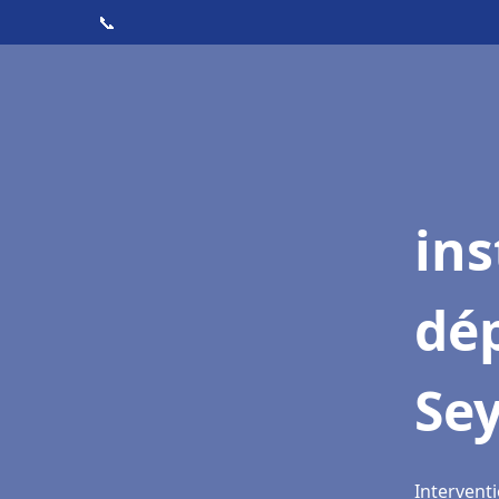
📞
ins
dé
Sey
Interventi