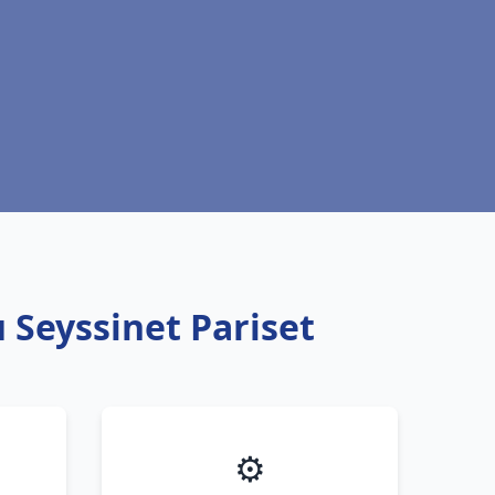
 Seyssinet Pariset
⚙️