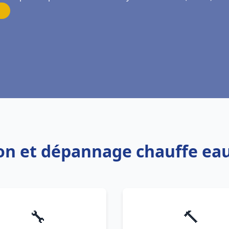
tion et dépannage chauffe eau
🔧
🔨