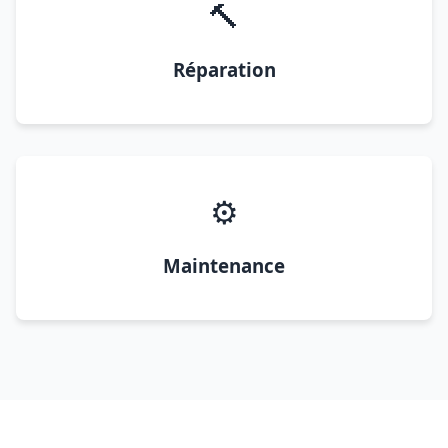
🔨
Réparation
⚙️
Maintenance