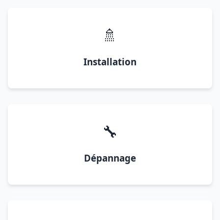
🚿
Installation
🔧
Dépannage