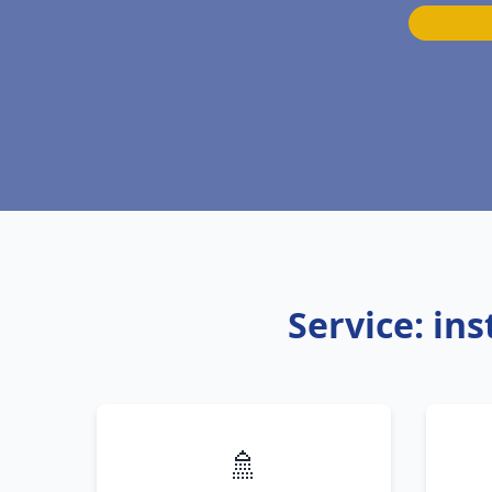
Service: in
🚿