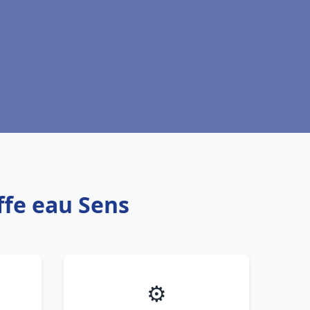
ffe eau Sens
⚙️