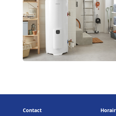
Contact
Horair