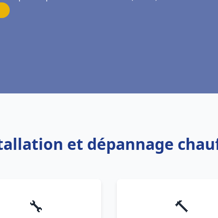
stallation et dépannage chau
🔧
🔨