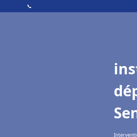
📞
ins
dé
Se
Interventi