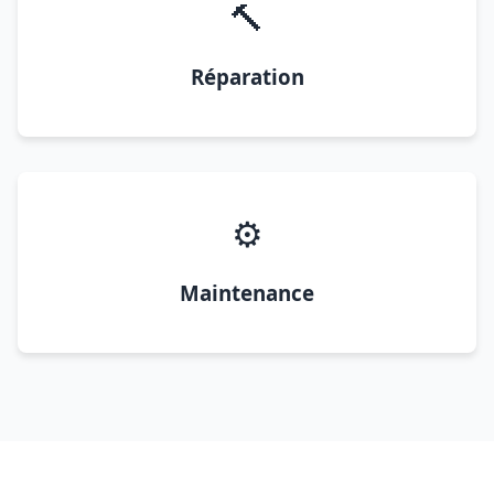
🔨
Réparation
⚙️
Maintenance