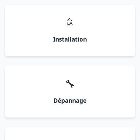
🚿
Installation
🔧
Dépannage