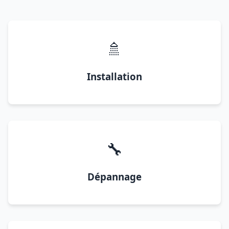
🚿
Installation
🔧
Dépannage