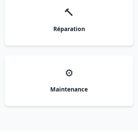
🔨
Réparation
⚙️
Maintenance