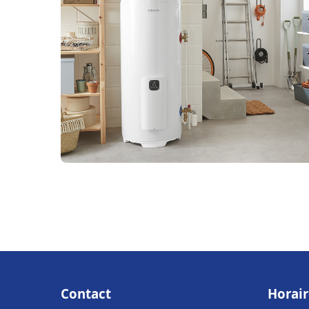
Contact
Horair