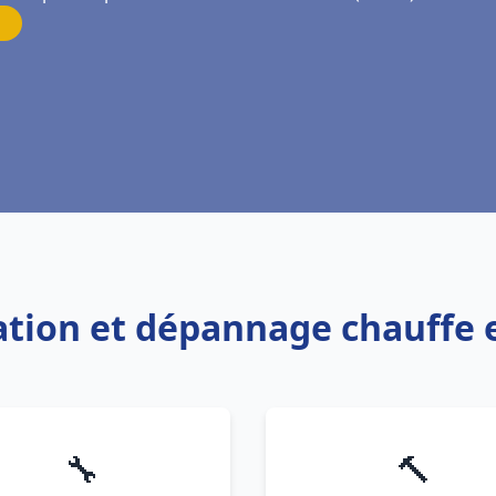
lation et dépannage chauffe 
🔧
🔨