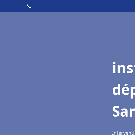
📞
ins
dé
Sar
Interventi