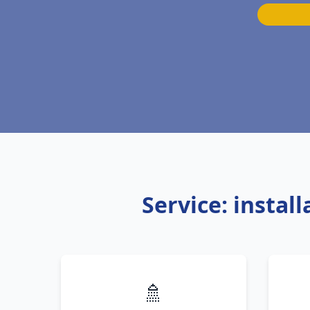
Service: instal
🚿