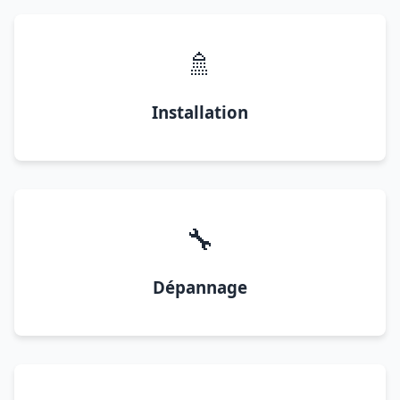
🚿
Installation
🔧
Dépannage