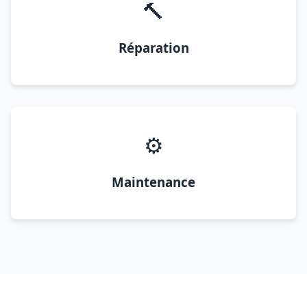
🔨
Réparation
⚙️
Maintenance