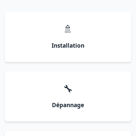
🚿
Installation
🔧
Dépannage