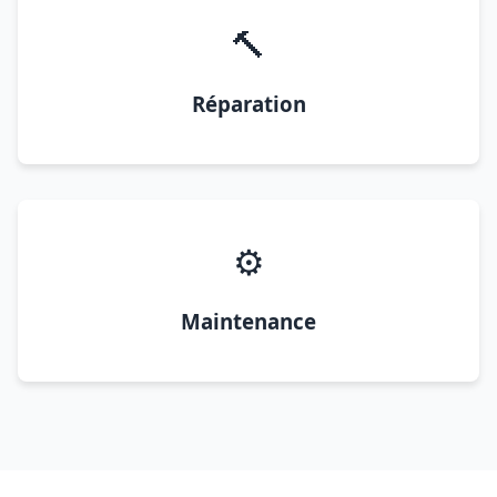
🔨
Réparation
⚙️
Maintenance