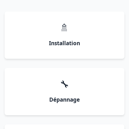
🚿
Installation
🔧
Dépannage