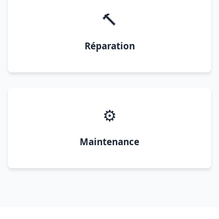
🔨
Réparation
⚙️
Maintenance