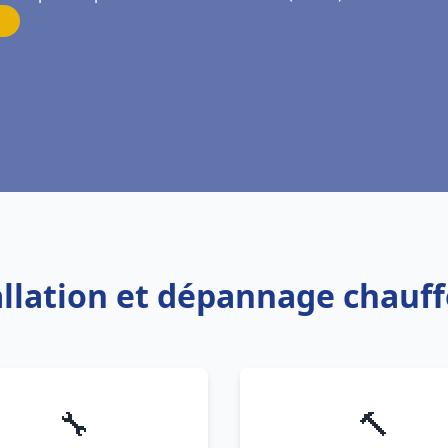
allation et dépannage chauff
🔧
🔨