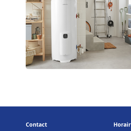
Contact
Horair