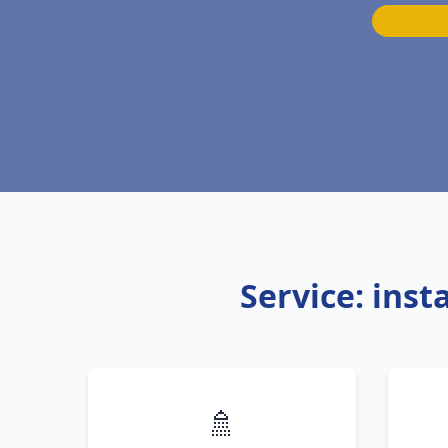
Service: inst
🚿