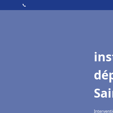
📞
ins
dé
Sai
Interventi