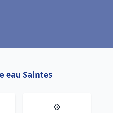
e eau Saintes
⚙️