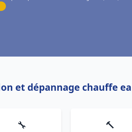
tion et dépannage chauffe e
🔧
🔨