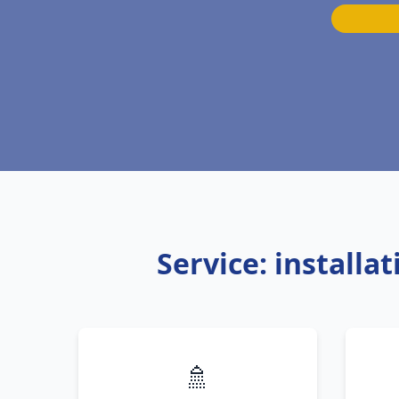
Service: installa
🚿