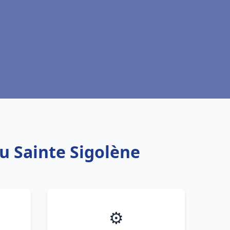
au Sainte Sigolène
⚙️