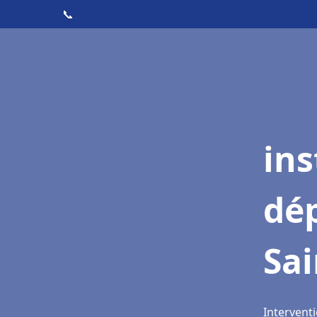
📞
ins
dé
Sai
Interventi