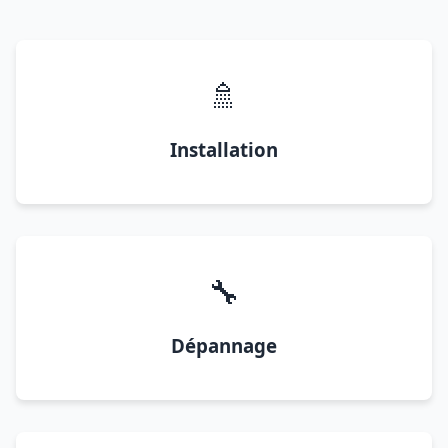
🚿
Installation
🔧
Dépannage