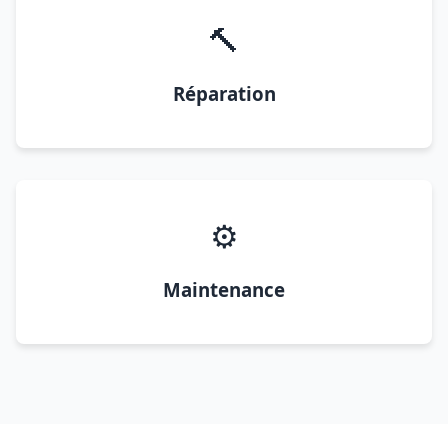
🔨
Réparation
⚙️
Maintenance