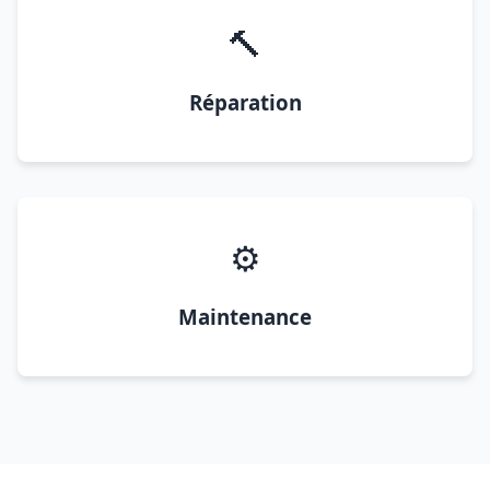
🔨
Réparation
⚙️
Maintenance