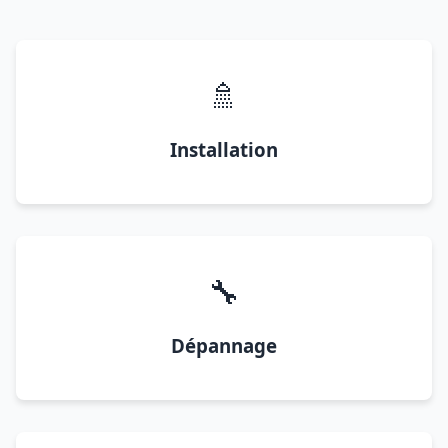
🚿
Installation
🔧
Dépannage