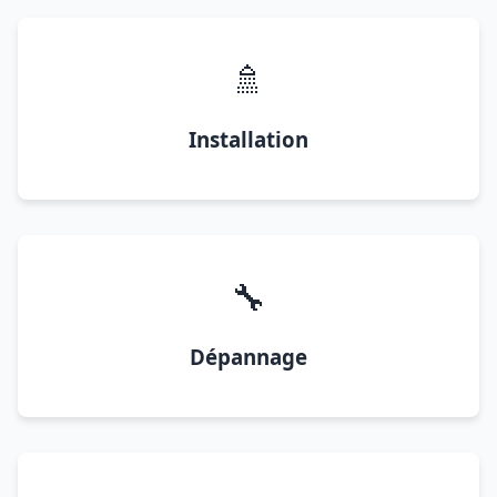
🚿
Installation
🔧
Dépannage