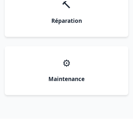
🔨
Réparation
⚙️
Maintenance