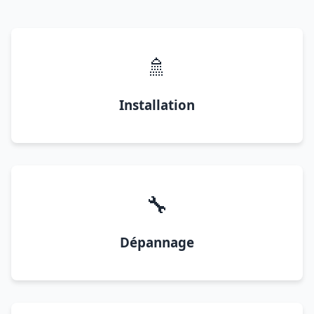
🚿
Installation
🔧
Dépannage