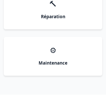
🔨
Réparation
⚙️
Maintenance