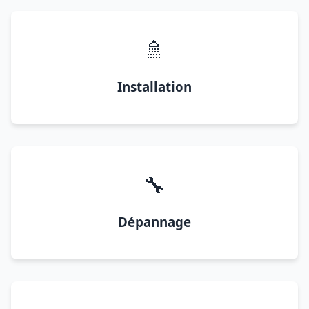
🚿
Installation
🔧
Dépannage