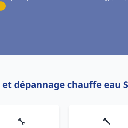
on et dépannage chauffe eau 
🔧
🔨