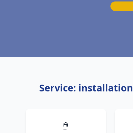
Service: installati
🚿