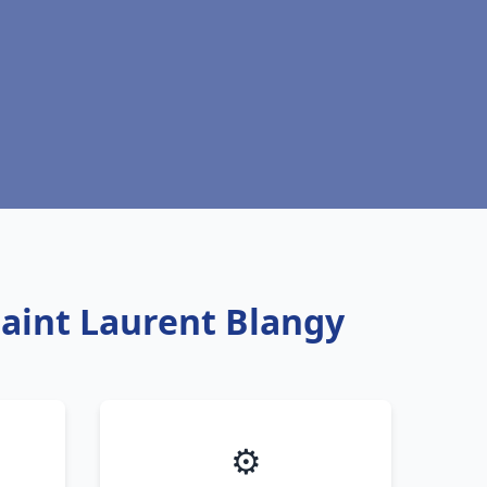
Saint Laurent Blangy
⚙️