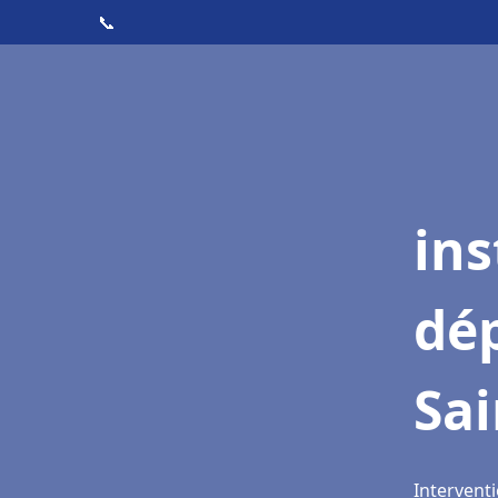
📞
ins
dé
Sai
Interventi