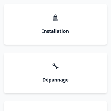
🚿
Installation
🔧
Dépannage