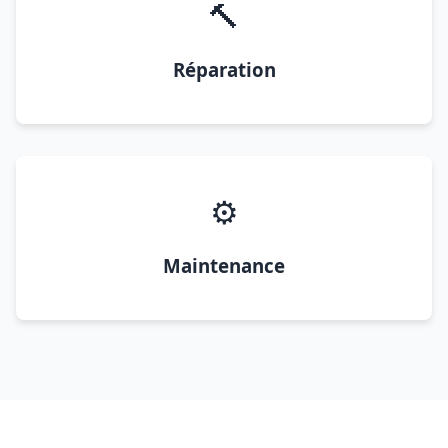
🔨
Réparation
⚙️
Maintenance