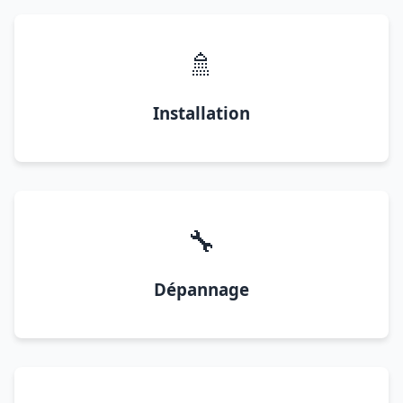
🚿
Installation
🔧
Dépannage