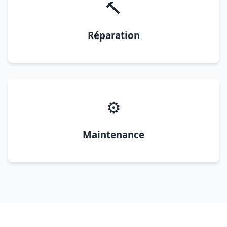
🔨
Réparation
⚙️
Maintenance