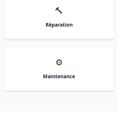
🔨
Réparation
⚙️
Maintenance