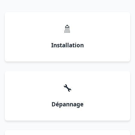
🚿
Installation
🔧
Dépannage