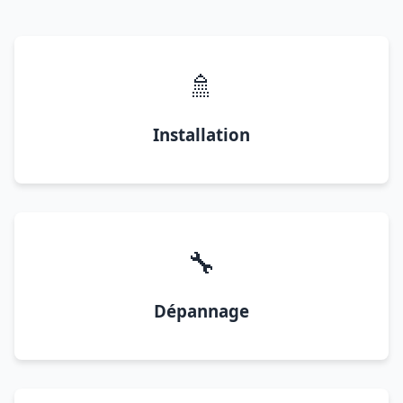
🚿
Installation
🔧
Dépannage