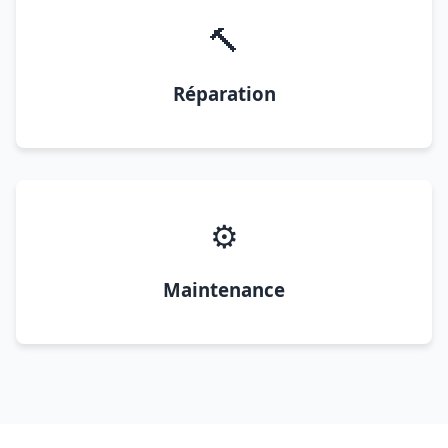
🔨
Réparation
⚙️
Maintenance