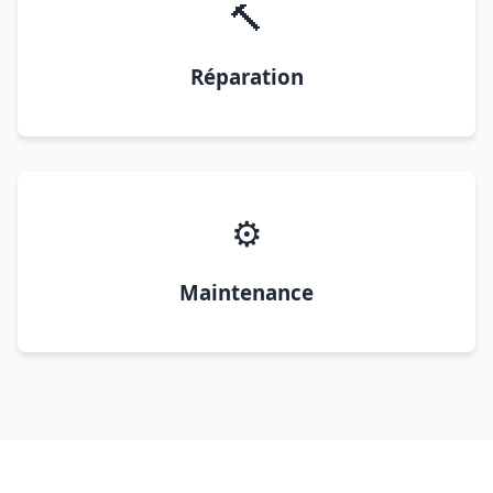
🔨
Réparation
⚙️
Maintenance