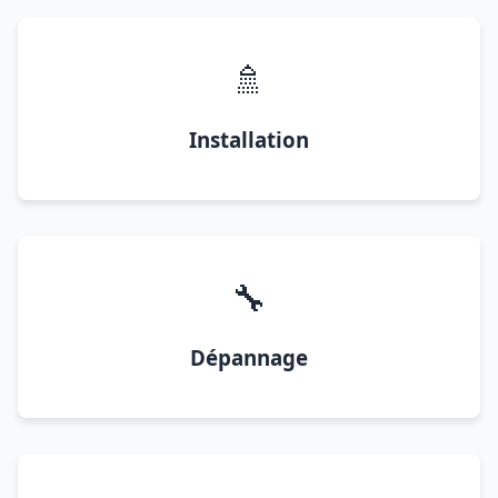
🚿
Installation
🔧
Dépannage