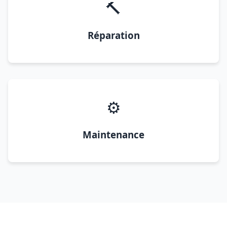
🔨
Réparation
⚙️
Maintenance