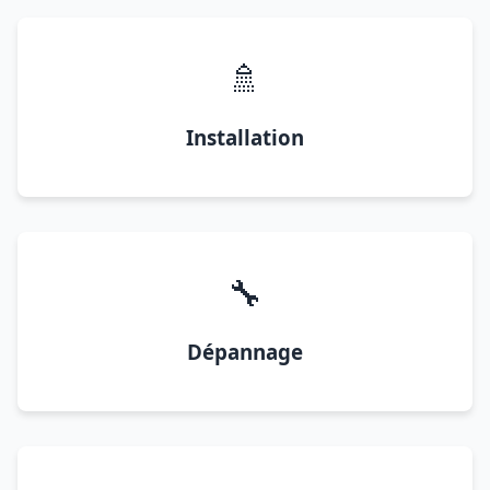
🚿
Installation
🔧
Dépannage